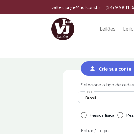
valter.jorge@uol.com.br
|
(34) 9 9841-
Leilões
Leilo