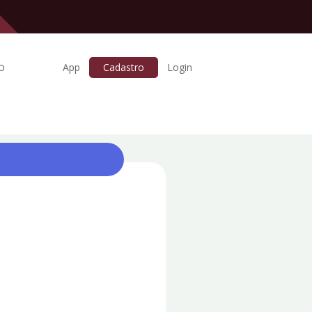
o
Cadastro
App
Login