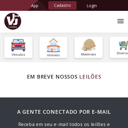
Cadastro
App
Login
Divers
Materiais
Veículos
Imóveis
EM BREVE NOSSOS
LEILÕES
A GENTE CONECTADO POR E-MAIL
Receba em seu e-mail todos os leilões e